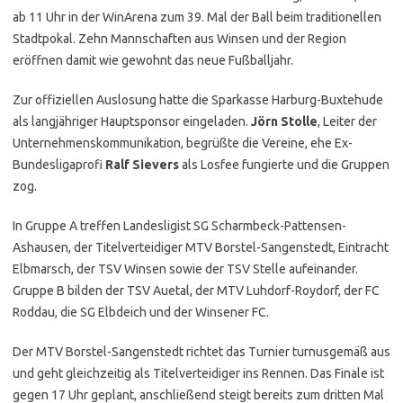
ab 11 Uhr in der WinArena zum 39. Mal der Ball beim traditionellen
Stadtpokal. Zehn Mannschaften aus Winsen und der Region
eröffnen damit wie gewohnt das neue Fußballjahr.
Zur offiziellen Auslosung hatte die Sparkasse Harburg-Buxtehude
als langjähriger Hauptsponsor eingeladen.
Jörn Stolle
, Leiter der
Unternehmenskommunikation, begrüßte die Vereine, ehe Ex-
Bundesligaprofi
Ralf Sievers
als Losfee fungierte und die Gruppen
zog.
In Gruppe A treffen Landesligist SG Scharmbeck-Pattensen-
Ashausen, der Titelverteidiger MTV Borstel-Sangenstedt, Eintracht
Elbmarsch, der TSV Winsen sowie der TSV Stelle aufeinander.
Gruppe B bilden der TSV Auetal, der MTV Luhdorf-Roydorf, der FC
Roddau, die SG Elbdeich und der Winsener FC.
Der MTV Borstel-Sangenstedt richtet das Turnier turnusgemäß aus
und geht gleichzeitig als Titelverteidiger ins Rennen. Das Finale ist
gegen 17 Uhr geplant, anschließend steigt bereits zum dritten Mal