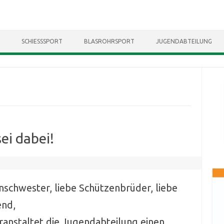
Skip to content
SCHIESSSPORT
BLASROHRSPORT
JUGENDABTEILUNG
sei dabei!
nschwester, liebe Schützenbrüder, liebe
end,
eranstaltet die Jugendabteilung einen