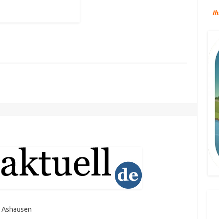
Ih
in Ashausen