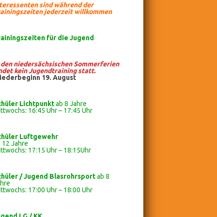
nteressenten sind während der
ainingszeiten jederzeit willkommen
rainingszeiten
für die Jugend
n den niedersächsischen Sommerferien
ndet kein Jugendtraining statt.
iederbeginn 19. August
chüler Lichtpunkt
ab 8 Jahre
ttwochs: 16:45 Uhr – 17:45 Uhr
chüler
Luftgewehr
 12 Jahre
ttwochs: 17:15 Uhr – 18:15Uhr
chüler / Jugend Blasrohrsport
ab 8
ahre
ttwochs: 17:00 Uhr – 18:00 Uhr
ugend LG / KK