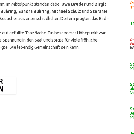
I
ahm. Im Mittelpunkt standen dabei
Uwe Bruder
und
Birgit
Tr
 Bühring, Sandra Bühring, Michael Schulz
und
Stefanie
 Besucher aus unterschiedlichen Dörfern prägten das Bild –
T
e gut gefüllte Tanzfläche. Ein besonderer Höhepunkt war
I
 Spannung in den Saal und sorgte für viele fröhliche
fi
igte, wie lebendig Gemeinschaft sein kann.
W
S
Mi
S
ab
Mi
S
J
Mi
J