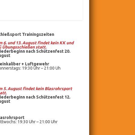
chießsport Trainingszeiten
 6. und 13. August findet kein KK und
G Übungsschießen statt.
iederbeginn nach Schützenfest 20.
ugust
einkaliber +
Luftgewehr
nnerstags: 19:30 Uhr – 21:00 Uh
 5. August findet kein
Blasrohrsport
att.
iederbeginn nach Schützenfest 12.
ugust
lasrohrsport
ttwochs: 19:30 Uhr – 21:00 Uhr