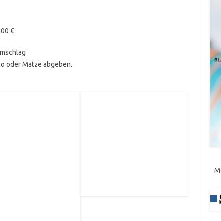
,00 €
 Umschlag
rco oder Matze abgeben.
M