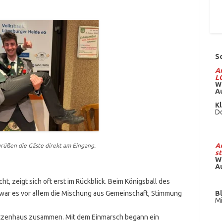
S
Am
L
W
A
Kl
Do
Am
rüßen die Gäste direkt am Eingang.
st
W
A
 zeigt sich oft erst im Rückblick. Beim Königsball des
r es vor allem die Mischung aus Gemeinschaft, Stimmung
B
Mi
tzenhaus zusammen. Mit dem Einmarsch begann ein