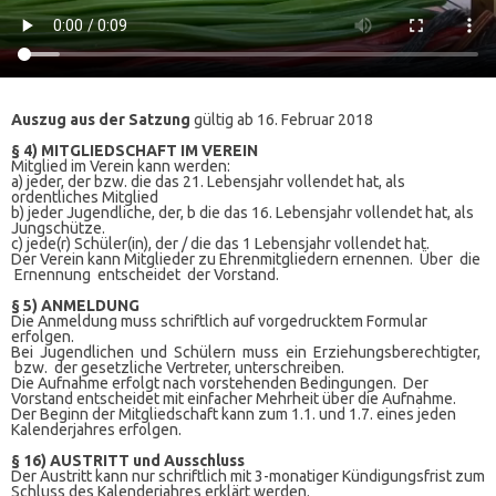
Auszug aus der Satzung
gültig ab 16. Februar 2018
§ 4) MITGLIEDSCHAFT IM VEREIN
Mitglied im Verein kann werden:
a) jeder, der bzw. die das 21. Lebensjahr vollendet hat, als
ordentliches Mitglied
b) jeder Jugendliche, der, b die das 16. Lebensjahr vollendet hat, als
Jungschütze.
c) jede(r) Schüler(in), der / die das 1 Lebensjahr vollendet hat.
Der Verein kann Mitglieder zu Ehrenmitgliedern ernennen. Über die
Ernennung entscheidet der Vorstand.
§ 5) ANMELDUNG
Die Anmeldung muss schriftlich auf vorgedrucktem Formular
erfolgen.
Bei Jugendlichen und Schülern muss ein Erziehungsberechtigter,
bzw. der gesetzliche Vertreter, unterschreiben.
Die Aufnahme erfolgt nach vorstehenden Bedingungen. Der
Vorstand entscheidet mit einfacher Mehrheit über die Aufnahme.
Der Beginn der Mitgliedschaft kann zum 1.1. und 1.7. eines jeden
Kalenderjahres erfolgen.
§ 16) AUSTRITT und Ausschluss
Der Austritt kann nur schriftlich mit 3-monatiger Kündigungsfrist zum
Schluss des Kalenderjahres erklärt werden.