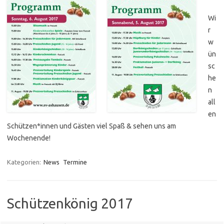
Wi
r
w
ün
sc
he
n
all
en
Schützen*innen und Gästen viel Spaß & sehen uns am
Wochenende!
Kategorien:
News
Termine
Schützenkönig 2017