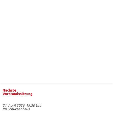
Nächste
Vorstandssitzung
21. April 2026, 19.30 Uhr
Im Schützenhaus
Alle Infos zum DSB-Projekt "Schützen gegen Extremismus, für
Vielfalt und Demokratie"