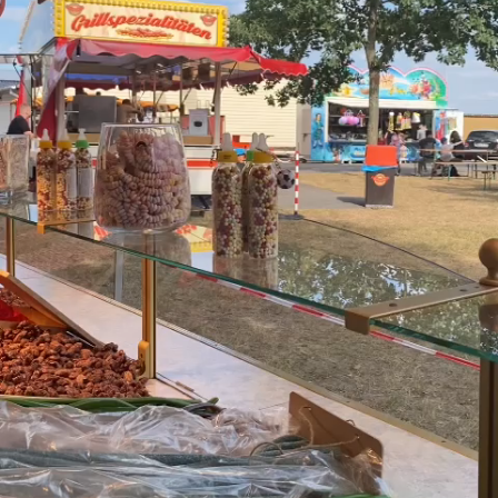
§ 4) MITGLIEDSCHAFT IM VEREIN
Mitglied im Verein kann werden:
a) jeder, der bzw. die das 21. Lebensjahr vollendet hat, als
ordentliches Mitglied
b) jeder Jugendliche, der, b die das 16. Lebensjahr vollendet hat, als
Jungschütze.
c) jede(r) Schüler(in), der / die das 1 Lebensjahr vollendet hat.
Der Verein kann Mitglieder zu Ehrenmitgliedern ernennen. Über die
Ernennung entscheidet der Vorstand.
§ 5) ANMELDUNG
Die Anmeldung muss schriftlich auf vorgedrucktem Formular
erfolgen.
Bei Jugendlichen und Schülern muss ein Erziehungsberechtigter,
bzw. der gesetzliche Vertreter, unterschreiben.
Die Aufnahme erfolgt nach vorstehenden Bedingungen. Der
Vorstand entscheidet mit einfacher Mehrheit über die Aufnahme.
Der Beginn der Mitgliedschaft kann zum 1.1. und 1.7. eines jeden
Kalenderjahres erfolgen.
§ 16) AUSTRITT und Ausschluss
Der Austritt kann nur schriftlich mit 3-monatiger Kündigungsfrist zum
Schluss des Kalenderjahres erklärt werden.
Die Mitgliedschaft kann auch durch Ausschluss aufgehoben werden.
Ein Ausschluss kann vom
Vorstand nur einstimmig beschlossen werden.
Archiv