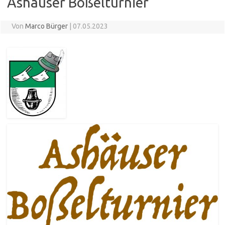
Ashäuser Boßelturnier
Von
Marco Bürger
|
07.05.2023