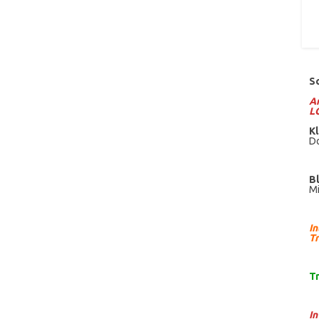
S
Am
L
Kl
Do
B
Mi
I
Tr
T
I