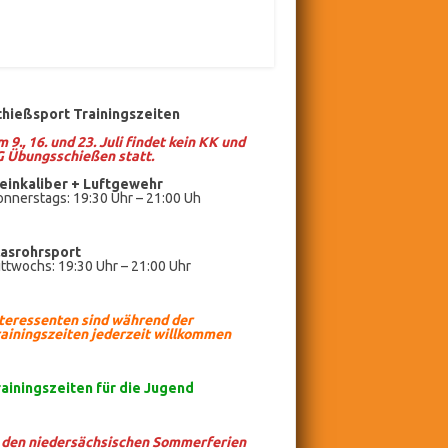
chießsport Trainingszeiten
 9., 16. und 23. Juli findet kein KK und
G Übungsschießen statt.
einkaliber +
Luftgewehr
nnerstags: 19:30 Uhr – 21:00 Uh
lasrohrsport
ttwochs: 19:30 Uhr – 21:00 Uhr
nteressenten sind während der
ainingszeiten jederzeit willkommen
rainingszeiten
für die Jugend
n den niedersächsischen Sommerferien