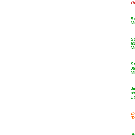
fi
S
Mi
S
ab
Mi
S
J
Mi
J
ab
Do
I
Tr
J