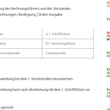
I
Tr
tung des Rechnungsführers und des Vorstandes
ichnungen / Bedingung / Orden Ausgabe
T
I
art
c) 1. Schriftführer
fi
W
rtin
f) 2. Rechnungsführer
S
ussvorsitzender
i) Kassenprüfer
Mi
S
ab
Mi
sammlung bei dem 1. Vorsitzenden einzureichen.
S
ammlung kann nach Abstimmung mit dem 1. Schriftführer vor
J
Mi
t gesund.
J