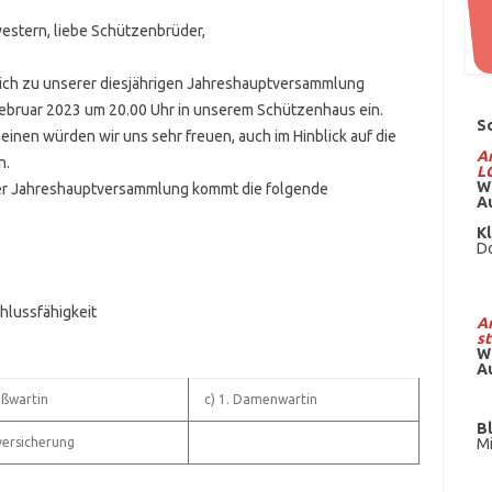
stern, liebe Schützenbrüder,
lich zu unserer diesjährigen Jahreshauptversammlung
 Februar 2023 um 20.00 Uhr in unserem Schützenhaus ein.
S
einen würden wir uns sehr freuen, auch im Hinblick auf die
Am
n.
L
W
er Jahreshauptversammlung kommt die folgende
A
Kl
Do
hlussfähigkeit
Am
st
W
A
eßwartin
c) 1. Damenwartin
B
versicherung
Mi