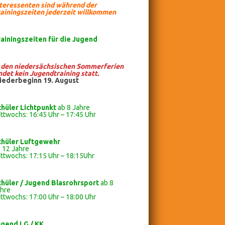
nteressenten sind während der
ainingszeiten jederzeit willkommen
rainingszeiten
für die Jugend
n den niedersächsischen Sommerferien
ndet kein Jugendtraining statt.
iederbeginn 19. August
chüler Lichtpunkt
ab 8 Jahre
ttwochs: 16:45 Uhr – 17:45 Uhr
chüler
Luftgewehr
 12 Jahre
ttwochs: 17:15 Uhr – 18:15Uhr
chüler / Jugend Blasrohrsport
ab 8
ahre
ttwochs: 17:00 Uhr – 18:00 Uhr
ugend LG / KK