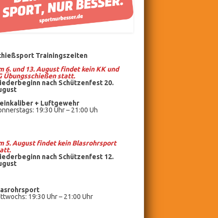
chießsport Trainingszeiten
 6. und 13. August findet kein KK und
G Übungsschießen statt.
iederbeginn nach Schützenfest 20.
ugust
einkaliber +
Luftgewehr
nnerstags: 19:30 Uhr – 21:00 Uh
 5. August findet kein
Blasrohrsport
att.
iederbeginn nach Schützenfest 12.
ugust
lasrohrsport
ttwochs: 19:30 Uhr – 21:00 Uhr