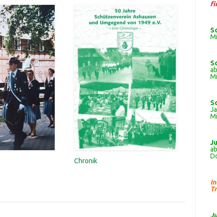
fi
S
Mi
S
ab
Mi
S
J
Mi
J
ab
Do
Chronik
I
Tr
J