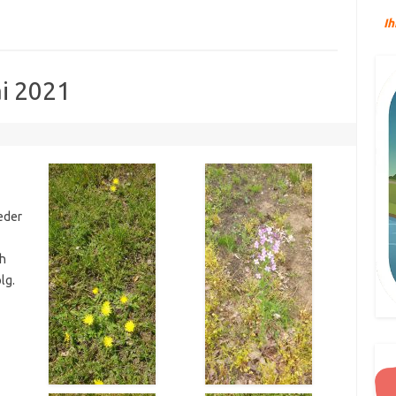
Ih
i 2021
eder
ch
lg.