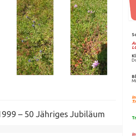
S
Am
L
Kl
Do
B
Mi
I
Tr
 1999 – 50 Jähriges Jubiläum
T
I