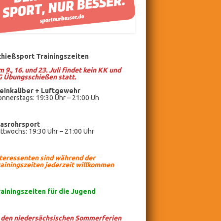
chießsport Trainingszeiten
 9., 16. und 23. Juli findet kein KK und
G Übungsschießen statt.
einkaliber +
Luftgewehr
nnerstags: 19:30 Uhr – 21:00 Uh
lasrohrsport
ttwochs: 19:30 Uhr – 21:00 Uhr
nteressenten sind während der
ainingszeiten jederzeit willkommen
rainingszeiten
für die Jugend
n den niedersächsischen Sommerferien