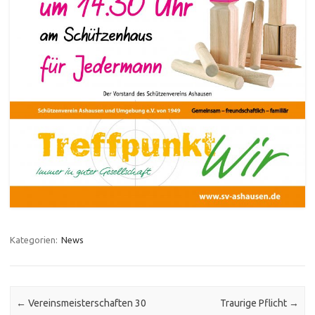
Kategorien:
News
Post navigation
←
Vereinsmeisterschaften 30
Traurige Pflicht
→