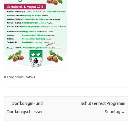
Kategorien:
News
Post navigation
←
Dorfkönigin- und
Schützenfest Programm
Dorfkönigschiessen
Sonntag
→