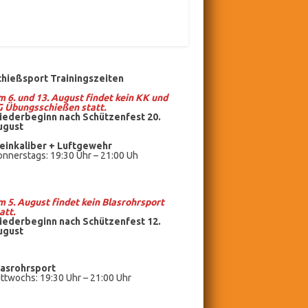
chießsport Trainingszeiten
 6. und 13. August findet kein KK und
G Übungsschießen statt.
iederbeginn nach Schützenfest 20.
ugust
einkaliber +
Luftgewehr
nnerstags: 19:30 Uhr – 21:00 Uh
 5. August findet kein
Blasrohrsport
att.
iederbeginn nach Schützenfest 12.
ugust
lasrohrsport
ttwochs: 19:30 Uhr – 21:00 Uhr