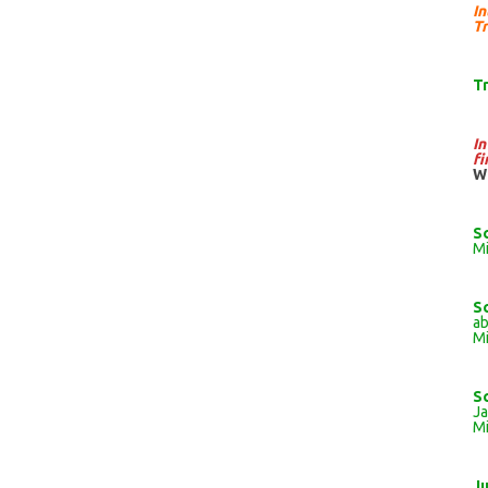
I
Tr
T
I
fi
W
S
Mi
S
ab
Mi
S
J
Mi
J