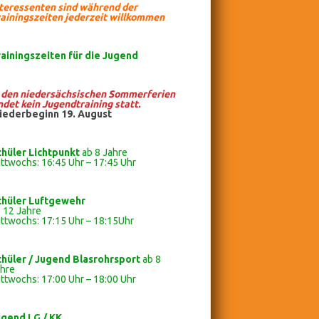
nteressenten sind während der
ainingszeiten jederzeit willkommen
rainingszeiten
für die Jugend
n den niedersächsischen Sommerferien
ndet kein Jugendtraining statt.
iederbeginn 19. August
chüler Lichtpunkt
ab 8 Jahre
ttwochs: 16:45 Uhr – 17:45 Uhr
chüler
Luftgewehr
 12 Jahre
ttwochs: 17:15 Uhr – 18:15Uhr
chüler / Jugend Blasrohrsport
ab 8
ahre
ttwochs: 17:00 Uhr – 18:00 Uhr
ugend LG / KK