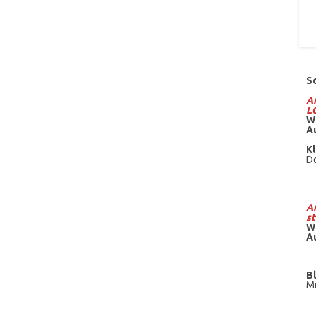
S
Am
L
W
A
Kl
Do
Am
st
W
A
B
Mi