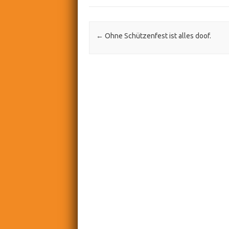
Post navigation
←
Ohne Schützenfest ist alles doof.