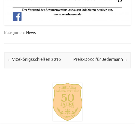
Kategorien:
News
Post navigation
←
Vizekönigsschießen 2016
Preis-DoKo für Jedermann
→