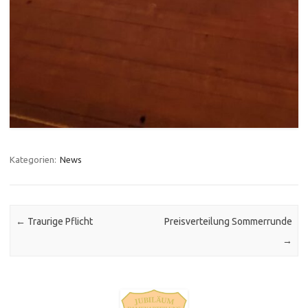
Kategorien:
News
Post navigation
←
Traurige Pflicht
Preisverteilung Sommerrunde
→