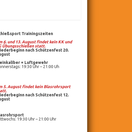
chießsport Trainingszeiten
 6. und 13. August findet kein KK und
G Übungsschießen statt.
iederbeginn nach Schützenfest 20.
ugust
einkaliber +
Luftgewehr
nnerstags: 19:30 Uhr – 21:00 Uh
 5. August findet kein
Blasrohrsport
att.
iederbeginn nach Schützenfest 12.
ugust
lasrohrsport
ttwochs: 19:30 Uhr – 21:00 Uhr