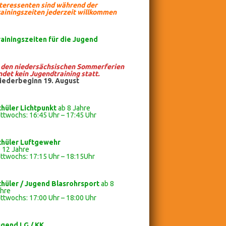
nteressenten sind während der
ainingszeiten jederzeit willkommen
rainingszeiten
für die Jugend
n den niedersächsischen Sommerferien
ndet kein Jugendtraining statt.
iederbeginn 19. August
chüler Lichtpunkt
ab 8 Jahre
ttwochs: 16:45 Uhr – 17:45 Uhr
chüler
Luftgewehr
 12 Jahre
ttwochs: 17:15 Uhr – 18:15Uhr
chüler / Jugend Blasrohrsport
ab 8
ahre
ttwochs: 17:00 Uhr – 18:00 Uhr
ugend LG / KK