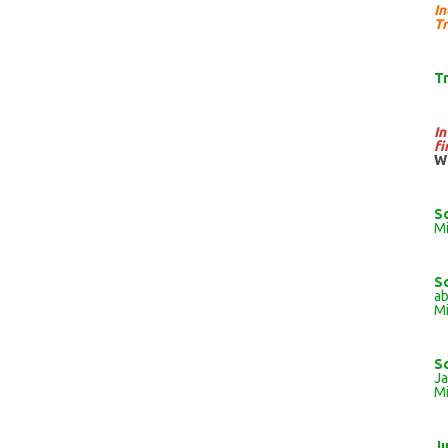
I
Tr
T
I
fi
W
S
Mi
S
ab
Mi
S
J
Mi
J