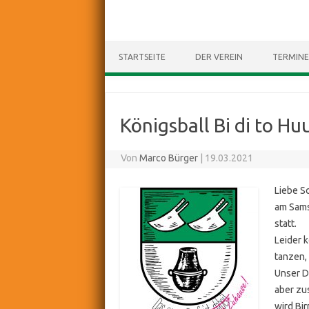
STARTSEITE
DER VEREIN
TERMINE
Königsball Bi di to Huu
Von
Marco Bürger
|
19.03.2021
Liebe S
am Samst
statt.
Leider 
tanzen,
Unser D
aber zu
wird Bi