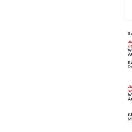
S
Am
L
W
A
Kl
Do
Am
st
W
A
B
Mi