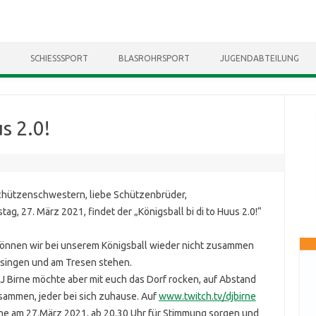
Skip to content
SCHIESSSPORT
BLASROHRSPORT
JUGENDABTEILUNG
s 2.0!
chützenschwestern, liebe Schützenbrüder,
ag, 27. März 2021, findet der „Königsball bi di to Huus 2.0!“
können wir bei unserem Königsball wieder nicht zusammen
 singen und am Tresen stehen.
J Birne möchte aber mit euch das Dorf rocken, auf Abstand
sammen, jeder bei sich zuhause. Auf
www.twitch.tv/djbirne
rne am 27.März 2021, ab 20.30 Uhr für Stimmung sorgen und