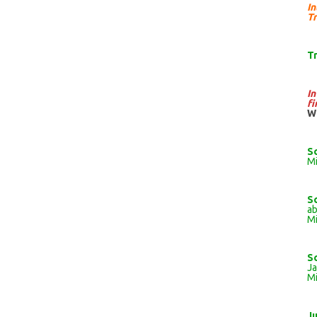
I
Tr
T
I
fi
W
S
Mi
S
ab
Mi
S
J
Mi
J