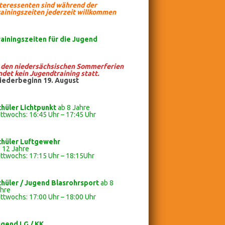
nteressenten sind während der
ainingszeiten jederzeit willkommen
rainingszeiten
für die Jugend
n den niedersächsischen Sommerferien
ndet kein Jugendtraining statt.
iederbeginn 19. August
chüler Lichtpunkt
ab 8 Jahre
ttwochs: 16:45 Uhr – 17:45 Uhr
chüler
Luftgewehr
 12 Jahre
ttwochs: 17:15 Uhr – 18:15Uhr
chüler / Jugend Blasrohrsport
ab 8
ahre
ttwochs: 17:00 Uhr – 18:00 Uhr
ugend LG / KK