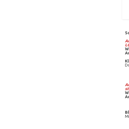
S
Am
L
W
A
Kl
Do
Am
st
W
A
B
Mi