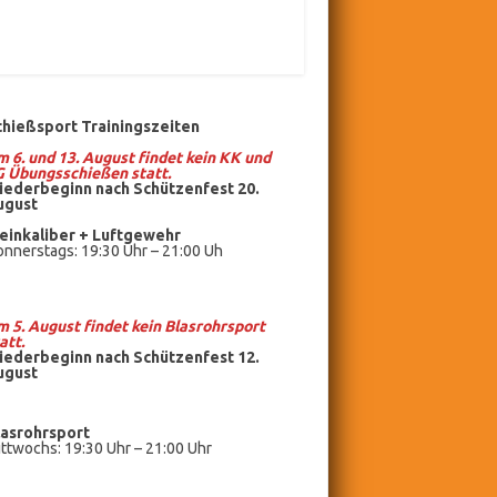
chießsport Trainingszeiten
 6. und 13. August findet kein KK und
G Übungsschießen statt.
iederbeginn nach Schützenfest 20.
ugust
einkaliber +
Luftgewehr
nnerstags: 19:30 Uhr – 21:00 Uh
 5. August findet kein
Blasrohrsport
att.
iederbeginn nach Schützenfest 12.
ugust
lasrohrsport
ttwochs: 19:30 Uhr – 21:00 Uhr