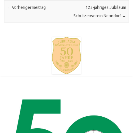
Post navigation
←
Vorheriger Beitrag
125-jahriges Jubiläum
Schützenverein Nenndorf
→