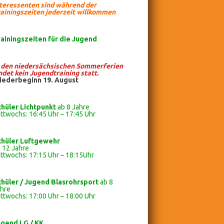
nteressenten sind während der
ainingszeiten jederzeit willkommen
rainingszeiten
für die Jugend
n den niedersächsischen Sommerferien
ndet kein Jugendtraining statt.
iederbeginn 19. August
chüler Lichtpunkt
ab 8 Jahre
ttwochs: 16:45 Uhr – 17:45 Uhr
chüler
Luftgewehr
 12 Jahre
ttwochs: 17:15 Uhr – 18:15Uhr
chüler / Jugend Blasrohrsport
ab 8
ahre
ttwochs: 17:00 Uhr – 18:00 Uhr
ugend LG / KK