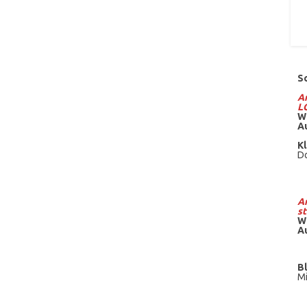
S
Am
L
W
A
Kl
Do
Am
st
W
A
B
Mi