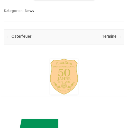
Kategorien:
News
Post navigation
←
Osterfeuer
Termine
→