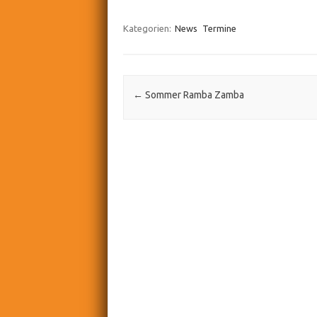
Kategorien:
News
Termine
Post navigation
←
Sommer Ramba Zamba