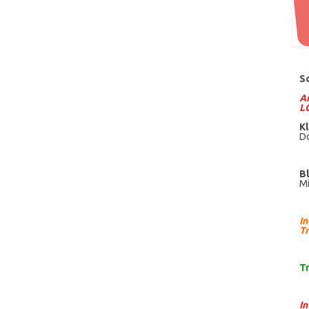
S
Am
L
Kl
Do
B
Mi
I
Tr
T
I