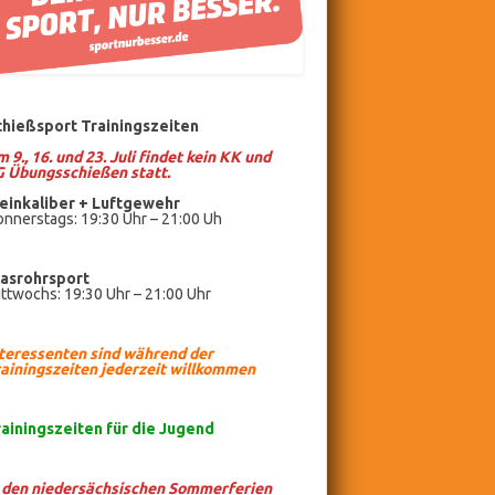
chießsport Trainingszeiten
 9., 16. und 23. Juli findet kein KK und
G Übungsschießen statt.
einkaliber +
Luftgewehr
nnerstags: 19:30 Uhr – 21:00 Uh
lasrohrsport
ttwochs: 19:30 Uhr – 21:00 Uhr
nteressenten sind während der
ainingszeiten jederzeit willkommen
rainingszeiten
für die Jugend
n den niedersächsischen Sommerferien