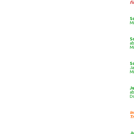
fi
S
Mi
S
ab
Mi
S
J
Mi
J
ab
Do
I
Tr
J