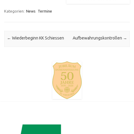
Kategorien:
News
Termine
Post navigation
←
Wiederbeginn KK Schiessen
Aufbewahrungskontrollen
→