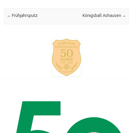
Post navigation
←
Frühjahrsputz
Königsball Ashausen
→