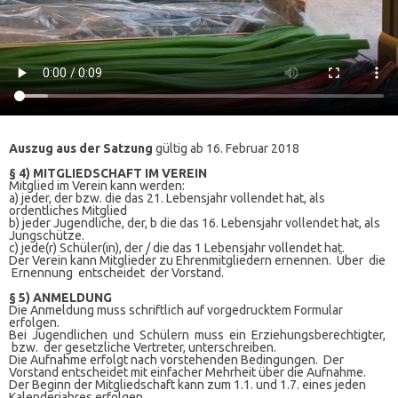
Auszug aus der Satzung
gültig ab 16. Februar 2018
§ 4) MITGLIEDSCHAFT IM VEREIN
Mitglied im Verein kann werden:
a) jeder, der bzw. die das 21. Lebensjahr vollendet hat, als
ordentliches Mitglied
b) jeder Jugendliche, der, b die das 16. Lebensjahr vollendet hat, als
Jungschütze.
c) jede(r) Schüler(in), der / die das 1 Lebensjahr vollendet hat.
Der Verein kann Mitglieder zu Ehrenmitgliedern ernennen. Über die
Ernennung entscheidet der Vorstand.
§ 5) ANMELDUNG
Die Anmeldung muss schriftlich auf vorgedrucktem Formular
erfolgen.
Bei Jugendlichen und Schülern muss ein Erziehungsberechtigter,
bzw. der gesetzliche Vertreter, unterschreiben.
Die Aufnahme erfolgt nach vorstehenden Bedingungen. Der
Vorstand entscheidet mit einfacher Mehrheit über die Aufnahme.
Der Beginn der Mitgliedschaft kann zum 1.1. und 1.7. eines jeden
Kalenderjahres erfolgen.