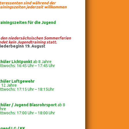
nteressenten sind während der
ainingszeiten jederzeit willkommen
rainingszeiten
für die Jugend
n den niedersächsischen Sommerferien
ndet kein Jugendtraining statt.
iederbeginn 19. August
chüler Lichtpunkt
ab 8 Jahre
ttwochs: 16:45 Uhr – 17:45 Uhr
chüler
Luftgewehr
 12 Jahre
ttwochs: 17:15 Uhr – 18:15Uhr
chüler / Jugend Blasrohrsport
ab 8
ahre
ttwochs: 17:00 Uhr – 18:00 Uhr
ugend LG / KK