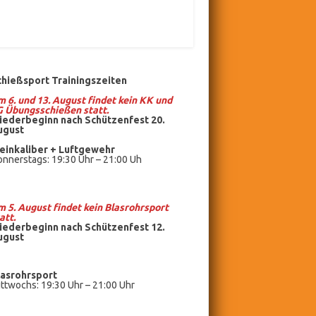
chießsport Trainingszeiten
 6. und 13. August findet kein KK und
G Übungsschießen statt.
iederbeginn nach Schützenfest 20.
ugust
einkaliber +
Luftgewehr
nnerstags: 19:30 Uhr – 21:00 Uh
 5. August findet kein
Blasrohrsport
att.
iederbeginn nach Schützenfest 12.
ugust
lasrohrsport
ttwochs: 19:30 Uhr – 21:00 Uhr