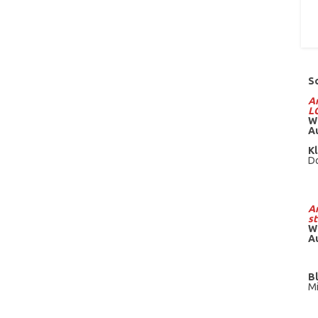
S
Am
L
W
A
Kl
Do
Am
st
W
A
B
Mi