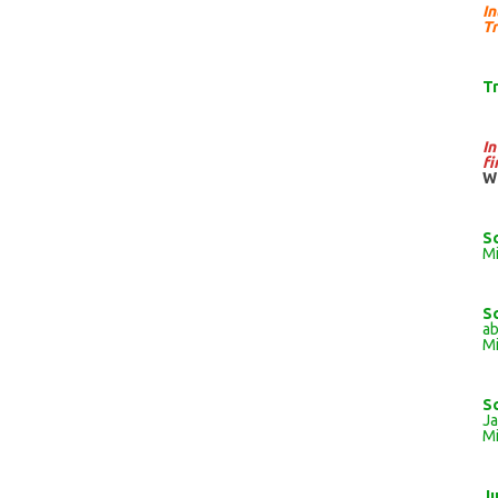
I
Tr
T
I
fi
W
S
Mi
S
ab
Mi
S
J
Mi
J