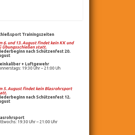
chießsport Trainingszeiten
 6. und 13. August findet kein KK und
G Übungsschießen statt.
iederbeginn nach Schützenfest 20.
ugust
einkaliber +
Luftgewehr
nnerstags: 19:30 Uhr – 21:00 Uh
 5. August findet kein
Blasrohrsport
att.
iederbeginn nach Schützenfest 12.
ugust
lasrohrsport
ttwochs: 19:30 Uhr – 21:00 Uhr