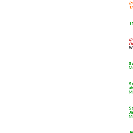
I
Tr
T
I
fi
W
S
Mi
S
ab
Mi
S
J
Mi
J