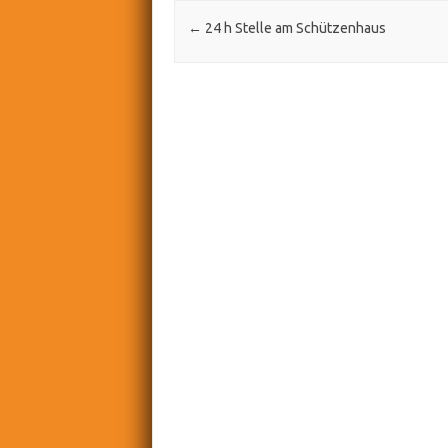
Post navigation
←
24 h Stelle am Schützenhaus